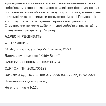
відповідальності за повне або часткове невиконання своїх
зобов'язань, якщо невиконання є наслідком форс-мажорних
обставин як: війна або військові дії, струс, повінь, пожеж і інші
природні лиха, що виникли незалежно від волі Продавця і/
або Покупця після укладення справжнього договору.
Сторона, яка не може здійснити свої зобов'язання, негайно
повідомляє про це іншу Сторону.
АДРЕС И РЕКВИЗИТЫ
ФЛП Камлык А.Г.
61144, г. Харків, ул. Героїв Працеля, 25/71
Дитячий супермаркет "Kiddy Boom"
UA683515330000026001052303784
ЄДРПОУ(ІПН) 2691700199
Виписка з ЄДРПОУ: 2 480 017 0000 031579 від 16.02.2001
Платільників єдиногоpressу.
Не є платником НДС.