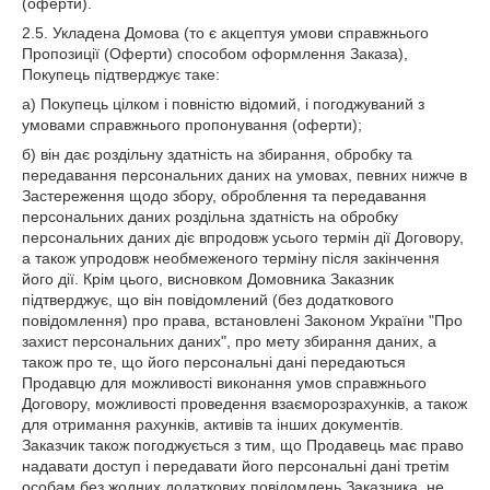
(оферти).
2.5. Укладена Домова (то є акцептуя умови справжнього
Пропозиції (Оферти) способом оформлення Заказа),
Покупець підтверджує таке:
а) Покупець цілком і повністю відомий, і погоджуваний з
умовами справжнього пропонування (оферти);
б) він дає роздільну здатність на збирання, обробку та
передавання персональних даних на умовах, певних нижче в
Застереження щодо збору, оброблення та передавання
персональних даних роздільна здатність на обробку
персональних даних діє впродовж усього термін дії Договору,
а також упродовж необмеженого терміну після закінчення
його дії. Крім цього, висновком Домовника Заказник
підтверджує, що він повідомлений (без додаткового
повідомлення) про права, встановлені Законом України "Про
захист персональних даних", про мету збирання даних, а
також про те, що його персональні дані передаються
Продавцю для можливості виконання умов справжнього
Договору, можливості проведення взаєморозрахунків, а також
для отримання рахунків, активів та інших документів.
Заказчик також погоджується з тим, що Продавець має право
надавати доступ і передавати його персональні дані третім
особам без жодних додаткових повідомлень Заказника, не