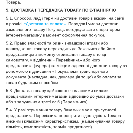
Товара.
5. ДОСТАВКА І ПЕРЕДАВКА ТОВАРУ ПОКУПАННЯЛЮ
5.1. Способи, лад і терміни доставки товарів вказані на сайті
в розділі
«Доставка та оплата»
. Порядок і умови доставки
замовленого товару Покупець погоджується з оператором
інтернет-магазину в момент оформлення покупки.
5.2. Право власності та ризик випадкової втрати або
пошкодження товару переходить до Заказчика або його
представницю з моменту отримання товару в точці
самовитягу, у відділенні «Перевізника» або його
представника (курера) за місцем адресної доставки товару за
допомогою підписання «Покупачем» транспортного
документа (накладна, чек, декларація тощо) або оплати за
товар будь-яким способом.
5.3. Доставка товару здійснюється власними силами
працівниками інтернет-магазин відповідно до умов доставки
або з залученням треті осіб (Перевізника).
5.4. У разі отримання товару Заказчик має в присутності
представника Перевізника перевірити відповідність Товара
якісним і кількісним характеристикам, (найменування товару,
кількість, комплектність, термін придатності).