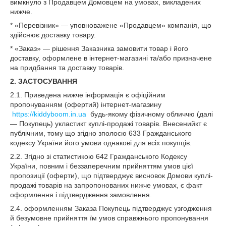
вимкнуло з Продавцем Домовцем на умовах, викладених
нижче.
* «Перевізник» — уповноважене «Продавцем» компанія, що
здійснює доставку товару.
* «Заказ» — рішення Заказника замовити товар і його
доставку, оформлене в інтернет-магазині та/або призначене
на придбання та доставку товарів.
2. ЗАСТОСУВАННЯ
2.1. Приведена нижче інформація є офіційним
пропонуванням (офертий) інтернет-магазину
https://kiddyboom.in.ua
будь-якому фізичному обличчю (далі
— Покупець) укластикт куплі-продажі товарів. Внесенийкт є
публічним, тому що згідно зполосю 633 Гражданського
кодексу України його умови однакові для всіх покупців.
2.2. Згідно зі статистикою 642 Гражданського Кодексу
України, повним і беззаперечним прийняттям умов цієї
пропозиції (оферти), що підтверджує висновок Домови куплі-
продажі товарів на запропонованих нижче умовах, є факт
оформлення і підтвердження замовлення.
2.4. оформленням Заказа Покупець підтверджує узгодження
й безумовне прийняття їм умов справжнього пропонування