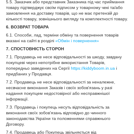
5.5. Заказчик або представник Заказника під час приймання
товару підтверджує своїм підписом у товарному чекі та/або
замовлення на доставку товарів, що не має претензій до
кількості товару, зовнішнього вигляду та комплектності товару.
6. ВОЗВРАТ ТОВАРА
6.1. Способи, лад, терміни обміну та повернення товарів
вказані на сайті в розділі
«Обмін і повернення»
7. СПОСТОВНІСТЬ СТОРОН
7.1. Продавець не несе відповідальності за шкоду, завдану
покупцеві через непотрібне використання Товарів,
попередньо заведених на Сергії
https://kiddyboom.in.ua
і
придбаних у Продавця.
7.2. Продавець не несе відповідальності за неналежне,
несвчасне виконання Заказів і своїх зобов'язань у разі
надання покупцем недостовірної або несправжнішої
інформації.
7.3. Продавець і покупець несуть відповідальність за
виконання своїх зобов'язань відповідно до чинного
законодавства України та положеннями справжнього
Договору.
7.4. Продавець або Покупець звільняється від