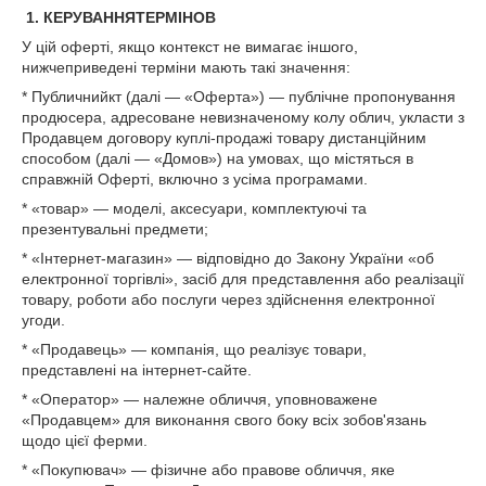
1. КЕРУВАННЯТЕРМІНОВ
У цій оферті, якщо контекст не вимагає іншого,
нижчеприведені терміни мають такі значення:
* Публичнийкт (далі — «Оферта») — публічне пропонування
продюсера, адресоване невизначеному колу облич, укласти з
Продавцем договору куплі-продажі товару дистанційним
способом (далі — «Домов») на умовах, що містяться в
справжній Оферті, включно з усіма програмами.
* «товар» — моделі, аксесуари, комплектуючі та
презентувальні предмети;
* «Інтернет-магазин» — відповідно до Закону України «об
електронної торгівлі», засіб для представлення або реалізації
товару, роботи або послуги через здійснення електронної
угоди.
* «Продавець» — компанія, що реалізує товари,
представлені на інтернет-сайте.
* «Оператор» — належне обличчя, уповноважене
«Продавцем» для виконання свого боку всіх зобов'язань
щодо цієї ферми.
* «Покупювач» — фізичне або правове обличчя, яке