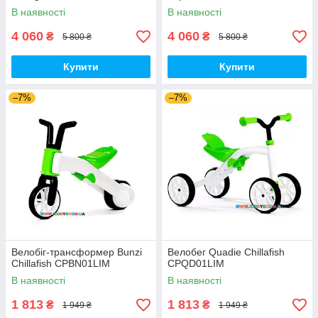
В наявності
В наявності
4 060
4 060
₴
₴
5 800 ₴
5 800 ₴
Купити
Купити
–7%
–7%
Велобіг-трансформер Bunzi
Велобег Quadie Chillafish
Chillafish CPBN01LIM
CPQD01LIM
В наявності
В наявності
1 813
1 813
₴
₴
1 949 ₴
1 949 ₴