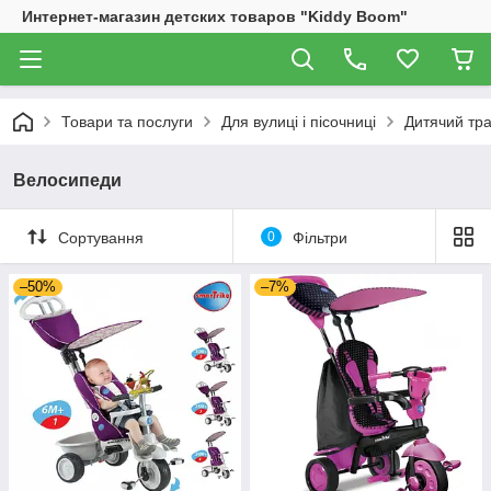
Интернет-магазин детских товаров "Kiddy Boom"
Товари та послуги
Для вулиці і пісочниці
Дитячий тр
Велосипеди
Сортування
0
Фільтри
–50%
–7%