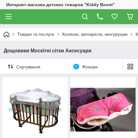
Интернет-магазин детских товаров "Kiddy Boom"
Товари та послуги
Коляски, автокрісла, кенгурушки
К
Дощовики Москітні сітки Аксесуари
Сортування
0
Фільтри