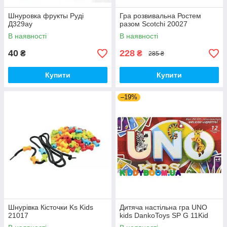
Шнуровка фрукты Руді
Гра розвивальна Ростем
Д329ау
разом Scotchi 20027
В наявності
В наявності
40
228
₴
₴
285 ₴
Купити
Купити
–19%
Шнурівка Кісточки Ks Kids
Дитяча настільна гра UNO
21017
kids DankoToys SP G 11Kid