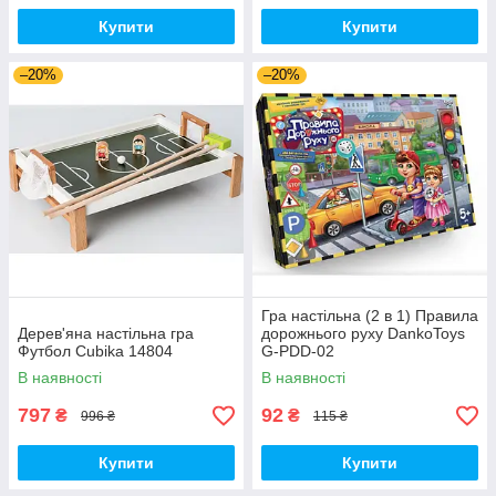
Купити
Купити
–20%
–20%
Гра настільна (2 в 1) Правила
Дерев'яна настільна гра
дорожнього руху DankoToys
Футбол Cubika 14804
G-PDD-02
В наявності
В наявності
797
92
₴
₴
996 ₴
115 ₴
Купити
Купити