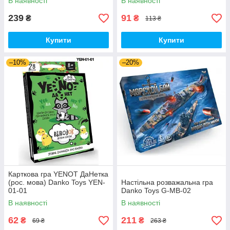
В наявності
В наявності
239
91
₴
₴
113 ₴
Купити
Купити
–10%
–20%
Карткова гра YENOT ДаНетка
(рос. мова) Danko Toys YEN-
Настільна розважальна гра
01-01
Danko Toys G-MB-02
В наявності
В наявності
62
211
₴
₴
69 ₴
263 ₴