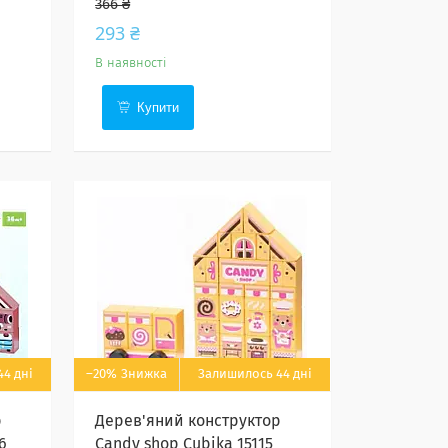
366 ₴
293 ₴
В наявності
Купити
4 дні
–20%
Залишилось 44 дні
р
Дерев'яний конструктор
6
Candy shop Cubika 15115