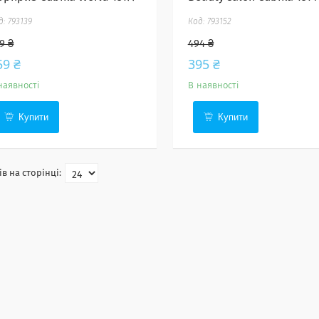
793139
793152
9 ₴
494 ₴
59 ₴
395 ₴
наявності
В наявності
Купити
Купити