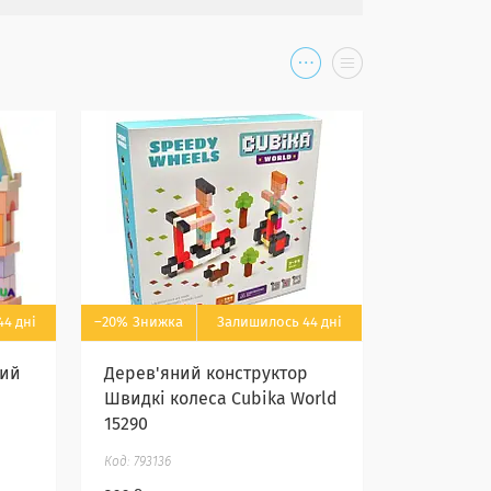
4 дні
–20%
Залишилось 44 дні
ний
Дерев'яний конструктор
Швидкі колеса Cubika World
15290
793136