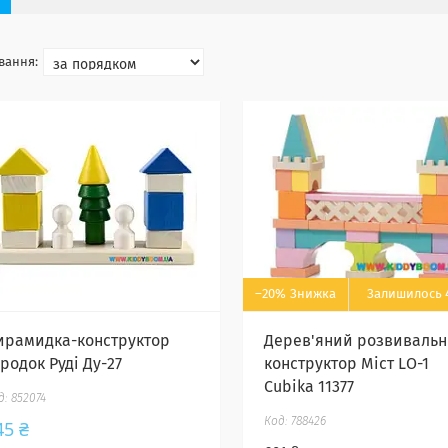
–20%
Залишилось 4
ирамидка-конструктор
Дерев'яний розвиваль
родок Руді Ду-27
конструктор Міст LO-1
Cubika 11377
852074
788426
45 ₴