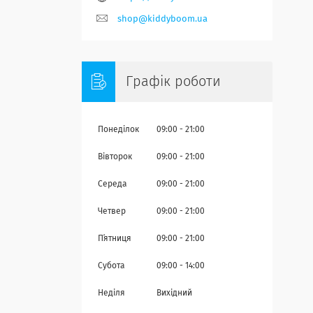
shop@kiddyboom.ua
Графік роботи
Понеділок
09:00
21:00
Вівторок
09:00
21:00
Середа
09:00
21:00
Четвер
09:00
21:00
Пʼятниця
09:00
21:00
Субота
09:00
14:00
Неділя
Вихідний