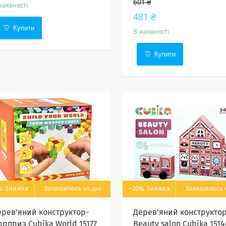
601 ₴
наявності
481 ₴
Купити
В наявності
Купити
%
Залишилось 44 дні
–20%
Залишилось 4
ерев'яний конструктор-
Дерев'яний конструкто
юрприз Cubika World 15177
Beauty salon Cubika 1514