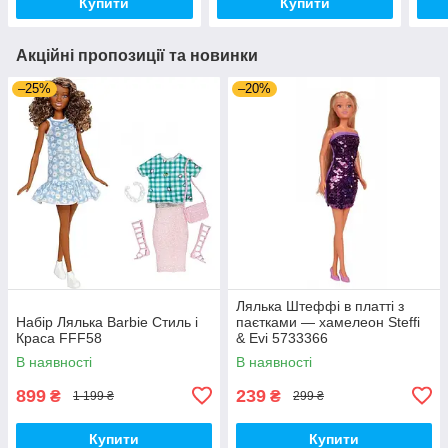
Купити
Купити
Акційні пропозиції та новинки
–25%
–20%
Лялька Штеффі в платті з
Набір Лялька Barbie Стиль і
паєтками — хамелеон Steffi
Краса FFF58
& Evi 5733366
В наявності
В наявності
899
239
₴
₴
1 199 ₴
299 ₴
Купити
Купити