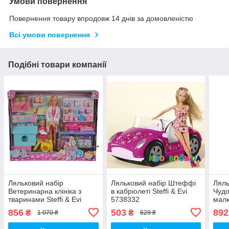
Умови повернення
Повернення товару впродовж 14 днів за домовленістю
Всі умови повернення
Подібні товари компанії
Ляльковий набір
Ляльковий набір Штеффі
Ляль
Ветеринарна клініка з
в кабріолеті Steffi & Evi
Чудо
тваринами Steffi & Evi
5738332
малю
5733040
Stef
856
503
892
₴
₴
1 070 ₴
629 ₴