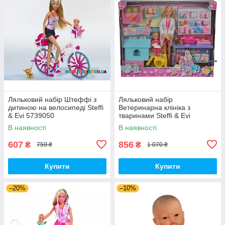
Ляльковий набір Штеффі з
Ляльковий набір
дитиною на велосипеді Steffi
Ветеринарна клініка з
& Evi 5739050
тваринами Steffi & Evi
5733040
В наявності
В наявності
607
856
₴
₴
759 ₴
1 070 ₴
Купити
Купити
–20%
–10%