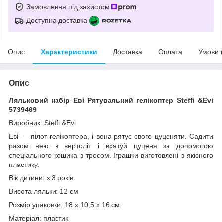
Замовлення під захистом
Доступна доставка
Опис
Характеристики
Доставка
Оплата
Умови 
Опис
Ляльковий набір Еві Рятувальний гелікоптер Steffi &Evi
5739469
Виробник: Steffi &Evi
Еві — пілот гелікоптера, і вона рятує свого цуценяти. Садити
разом нею в вертоліт і врятуй цуценя за допомогою
спеціального кошика з тросом. Іграшки виготовлені з якісного
пластику.
Вік дитини: з 3 років
Висота ляльки: 12 см
Розмір упаковки: 18 x 10,5 x 16 см
Матеріал: пластик