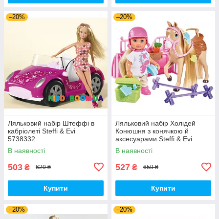
–20%
–20%
Ляльковий набір Штеффі в
Ляльковий набір Холідей
кабріолеті Steffi & Evi
Конюшня з конячкою й
5738332
аксесуарами Steffi & Evi
5733274
В наявності
В наявності
503
527
₴
₴
629 ₴
659 ₴
Купити
Купити
–20%
–20%