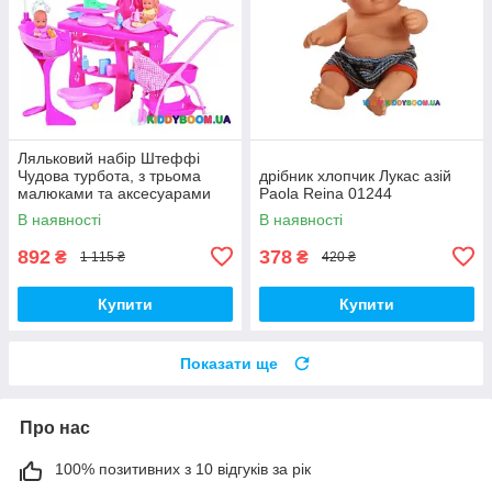
Ляльковий набір Штеффі
Чудова турбота, з трьома
дрібник хлопчик Лукас азій
малюками та аксесуарами
Paola Reina 01244
Steffi & Evi 5733212
В наявності
В наявності
892
378
₴
₴
1 115 ₴
420 ₴
Купити
Купити
Показати ще
Про нас
100% позитивних з 10 відгуків за рік