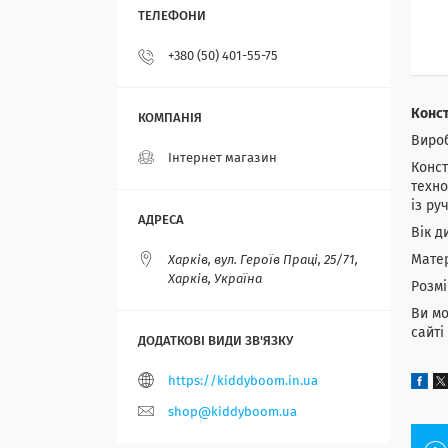
+380 (50) 401-55-75
Конст
Вироб
Інтернет магазин
Конст
техно
із ру
Вік д
Матер
Харків, вул. Героїв Праці, 25/71,
Харків, Україна
Розмі
Ви мо
сайті
https://kiddyboom.in.ua
shop@kiddyboom.ua