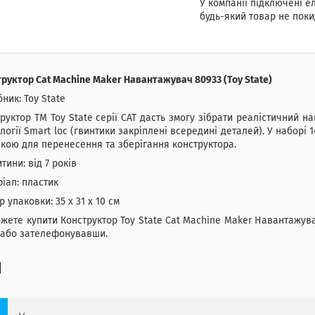
У компанії підключені е
будь-який товар не поки
руктор Cat Machine Maker Навантажувач 80933 (Toy State)
ник: Toy State
руктор ТМ Toy State серії CAT дасть змогу зібрати реалістичний 
логії Smart loc (гвинтики закріплені всередині деталей). У наборі 
чкою для перенесення та зберігання конструктора.
итини: від 7 років
іал: пластик
р упаковки: 35 х 31 х 10 см
жете купити Конструктор Toy State Cat Machine Maker Навантажу
 або зателефонувавши.