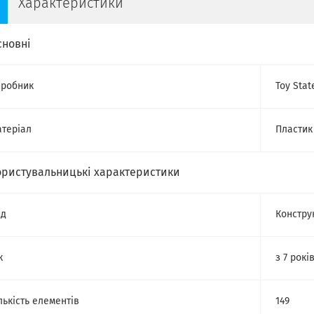
Характеристики
сновні
робник
Toy Stat
теріал
Пластик
ористувальницькі характеристики
ид
Констру
к
з 7 рокі
лькість елементів
149