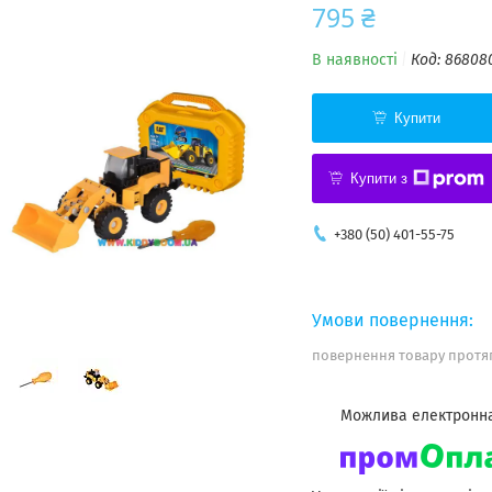
795 ₴
В наявності
Код:
86808
Купити
Купити з
+380 (50) 401-55-75
повернення товару протяг