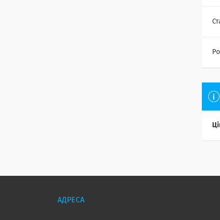
Ст
Ро
Ці