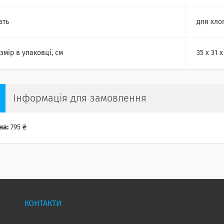
ать
для хло
змір в упаковці, см
35 х 31 х
Інформація для замовлення
на:
795 ₴