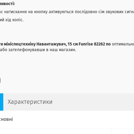
ивості:
ас натискання на кнопку активуються послідовно сім звукових сигн
ий хід коліс.
и мініспецтехніку Навантажувач, 15 см Funrise 82262 по
оптимально
 або зателефонувавши в наш магазин.
Характеристики
сновні