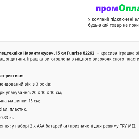
У компанії підключені е
будь-який товар не поки
пецтехніка Навантажувач, 15 см Funrise 82262
– красива іграшка 
ашої дитини. Іграшка виготовлена з міцного високоякісного пластик
ктеристики:
ендований вік: з 3 років;
ри упакування: 20 х 10 х 10 см;
на машинки: 15 см;
іал: пластик.
0.33 кг.
ння: у наборі 2 х ААА батарейки (призначені для режиму TRY ME).