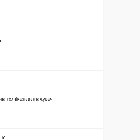
а
ьна техніка;навантажувач
 10