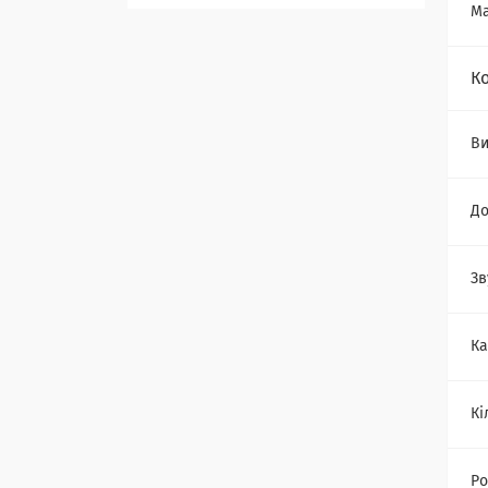
Ма
К
В
До
Зв
Ка
Кі
Ро