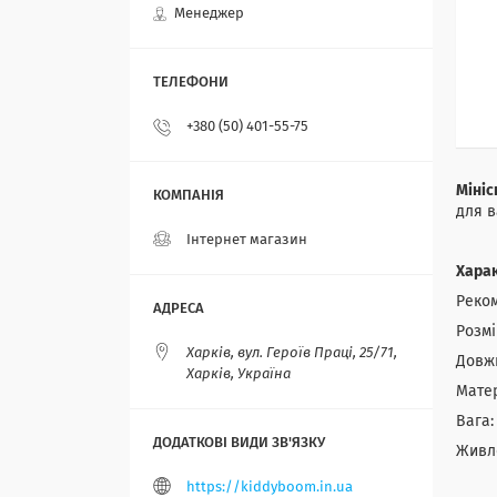
Менеджер
+380 (50) 401-55-75
Мініс
для в
Інтернет магазин
Хара
Реком
Розмі
Харків, вул. Героїв Праці, 25/71,
Довжи
Харків, Україна
Матер
Вага: 
Живле
https://kiddyboom.in.ua