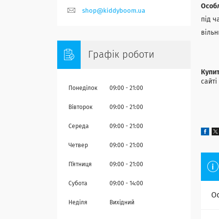
Особл
shop@kiddyboom.ua
під ч
вільн
Графік роботи
Купит
сайті
Понеділок
09:00
21:00
Вівторок
09:00
21:00
Середа
09:00
21:00
Четвер
09:00
21:00
Пʼятниця
09:00
21:00
Субота
09:00
14:00
О
Неділя
Вихідний