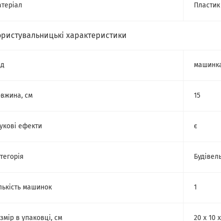
теріал
Пластик
ористувальницькі характеристики
ид
машинк
вжина, см
15
укові ефекти
є
тегорія
Будівел
лькість машинок
1
змір в упаковці, см
20 х 10 х