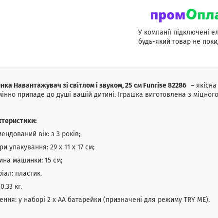
У компанії підключені е
будь-який товар не поки
ка Навантажувач зі світлом і звуком, 25 см Funrise 82286
– якісн
інно припаде до душі вашій дитині. Іграшка виготовлена з міцного
ктеристики:
ендований вік: з 3 років;
ри упакування: 29 х 11 х 17 см;
на машинки: 15 см;
іал: пластик.
0.33 кг.
ння: у наборі 2 х АА батарейки (призначені для режиму TRY ME).