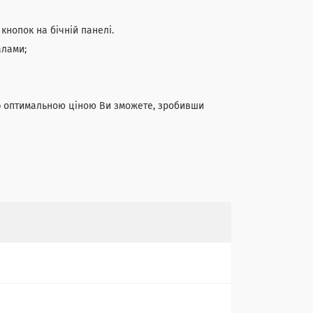
нопок на бічній панелі.
алами;
о
оптимальною ціною Ви зможете, зробивши