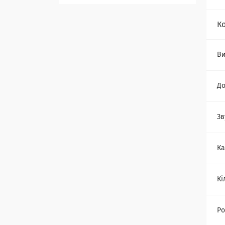
К
В
До
Зв
Ка
Кі
Ро