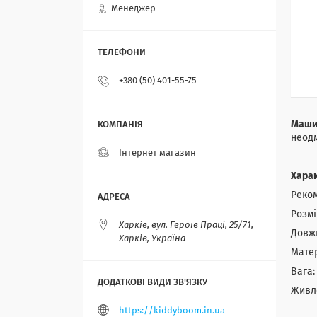
Менеджер
+380 (50) 401-55-75
Машин
неодм
Інтернет магазин
Хара
Реком
Розмі
Харків, вул. Героїв Праці, 25/71,
Довжи
Харків, Україна
Матер
Вага: 
Живле
https://kiddyboom.in.ua