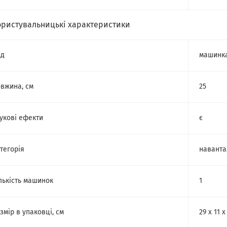
ористувальницькі характеристики
ид
машинк
вжина, см
25
укові ефекти
є
тегорія
навант
лькість машинок
1
змір в упаковці, см
29 х 11 х