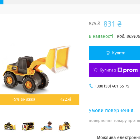
831 ₴
875 ₴
В наявності
Код:
86910
Купити
Купити з
+380 (50) 401-55-75
–5%
42 дні
повернення товару протяг