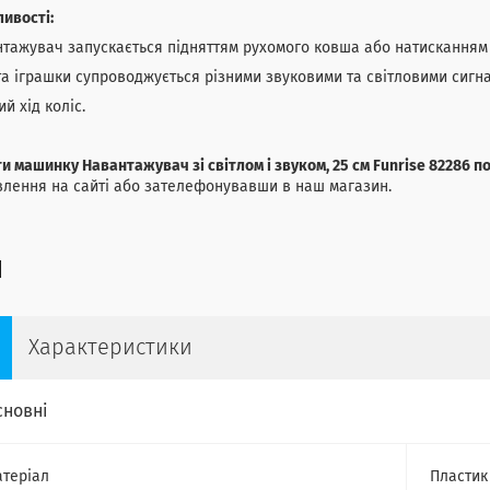
ивості:
тажувач запускається підняттям рухомого ковша або натисканням к
а іграшки супроводжується різними звуковими та світловими сигн
ий хід коліс.
и машинку Навантажувач зі світлом і звуком, 25 см Funrise 82286 п
лення на сайті або зателефонувавши в наш магазин.
Характеристики
сновні
теріал
Пластик