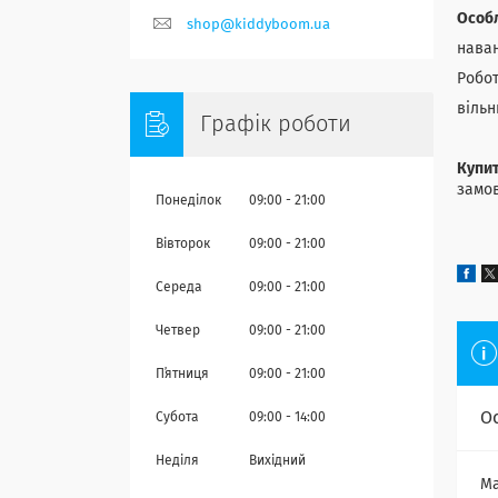
Особл
shop@kiddyboom.ua
наван
Робот
вільн
Графік роботи
Купит
замов
Понеділок
09:00
21:00
Вівторок
09:00
21:00
Середа
09:00
21:00
Четвер
09:00
21:00
Пʼятниця
09:00
21:00
О
Субота
09:00
14:00
Неділя
Вихідний
Ма