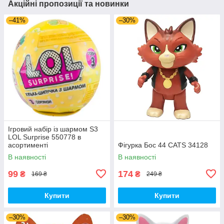
Акційні пропозиції та новинки
–41%
–30%
Ігровий набір із шармом S3
LOL Surprise 550778 в
асортименті
Фігурка Бос 44 CATS 34128
В наявності
В наявності
99
174
₴
₴
169 ₴
249 ₴
Купити
Купити
–30%
–30%