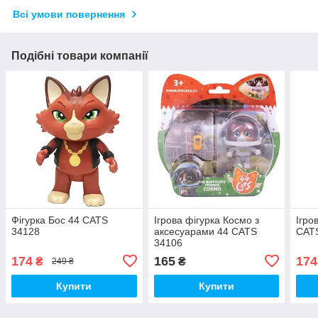
Всі умови повернення
Подібні товари компанії
Фігурка Бос 44 CATS
Ігрова фігурка Космо з
Ігро
34128
аксесуарами 44 CATS
CAT
34106
174
165
174
₴
₴
249 ₴
Купити
Купити