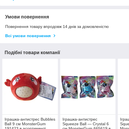
Умови повернення
Повернення товару впродовж 14 днів за домовленістю
Всі умови повернення
Подібні товари компанії
Іграшка-антистрес Bubbles
Іграшка-антистрес
Ігра
Ball 9 см MonsterGum
Squeeze Ball — Crystal 6
Sque
191423 в асортименті
см MonsterGum 665619 в
Mons