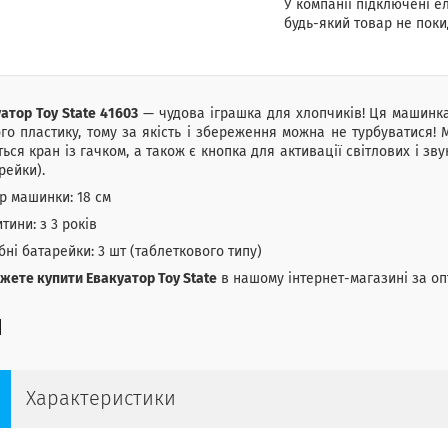
У компанії підключені е
будь-який товар не поки
атор Toy State 41603
— чудова іграшка для хлопчиків! Ця машинка
го пластику, тому за якість і збереження можна не турбуватися!
ться кран із гачком, а також є кнопка для активації світлових і з
рейки).
р машинки: 18 см
итини: з 3 років
бні батарейки: 3 шт (таблеткового типу)
жете купити Евакуатор Toy State
в нашому інтернет-магазині за о
Характеристики