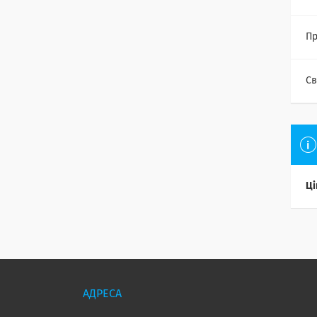
Пр
Св
Ці