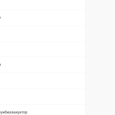
e
а
служби;евакуатор