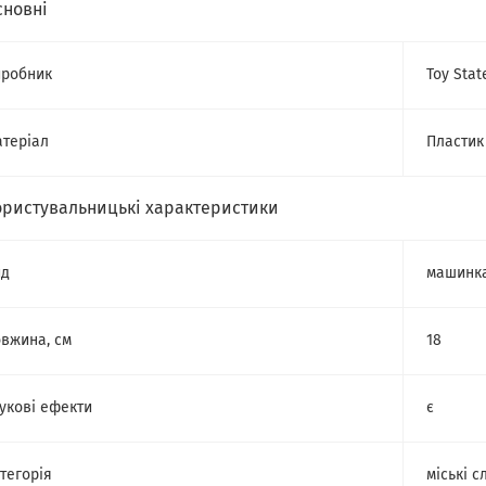
сновні
робник
Toy Stat
теріал
Пластик
ористувальницькі характеристики
ид
машинк
вжина, см
18
укові ефекти
є
тегорія
міські 