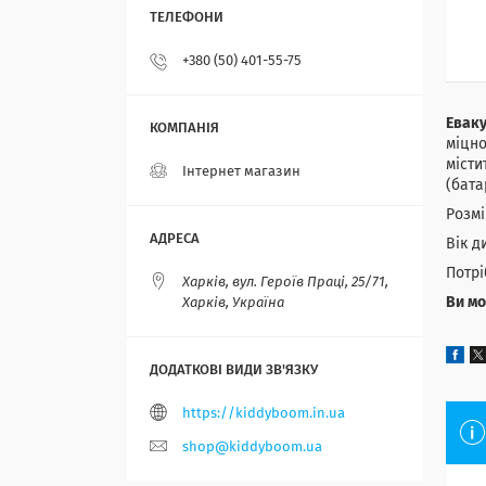
+380 (50) 401-55-75
Еваку
міцно
місти
Інтернет магазин
(бата
Розмі
Вік д
Потрі
Харків, вул. Героїв Праці, 25/71,
Ви мо
Харків, Україна
https://kiddyboom.in.ua
shop@kiddyboom.ua