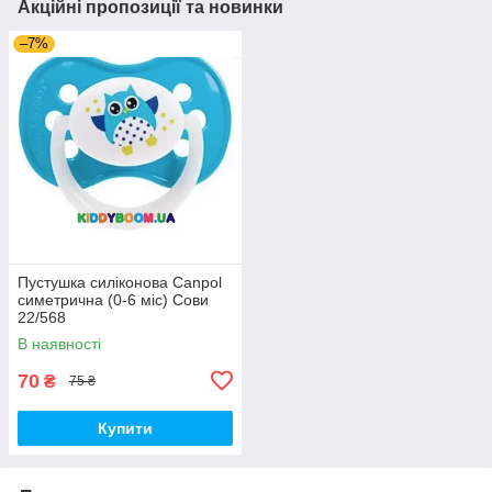
Акційні пропозиції та новинки
–7%
Пустушка силіконова Canpol
симетрична (0-6 міс) Сови
22/568
В наявності
70
₴
75 ₴
Купити