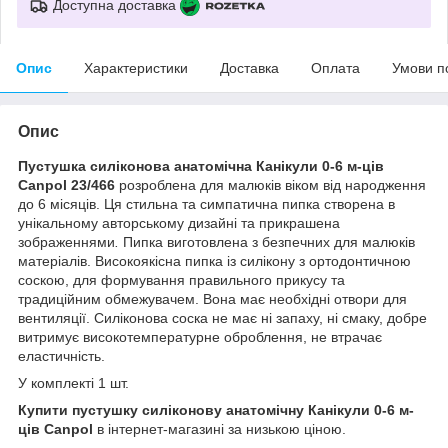
Доступна доставка
Опис
Характеристики
Доставка
Оплата
Умови п
Опис
Пустушка силіконова анатомічна Канікули 0-6 м-ців
Canpol 23/466
розроблена для малюків віком від народження
до 6 місяців. Ця стильна та симпатична пипка створена в
унікальному авторському дизайні та прикрашена
зображеннями
.
Пипка виготовлена з безпечних для малюків
матеріалів. Високоякісна пипка із силікону з ортодонтичною
соскою, для формування правильного прикусу та
традиційним обмежувачем. Вона має необхідні отвори для
вентиляції. Силіконова соска не має ні запаху, ні смаку, добре
витримує високотемпературне оброблення, не втрачає
еластичність.
У комплекті 1 шт.
Купити пустушку силіконову анатомічну Канікули 0-6 м-
ців Canpol
в інтернет-магазині за низькою ціною.