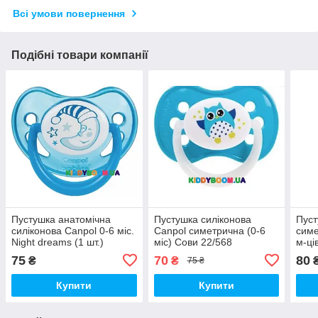
Всі умови повернення
Подібні товари компанії
Пустушка анатомічна
Пустушка силіконова
Пуст
силіконова Canpol 0-6 міс.
Canpol симетрична (0-6
симе
Night dreams (1 шт.)
міс) Сови 22/568
м-ці
22/500А
75
70
80
₴
₴
75 ₴
Купити
Купити