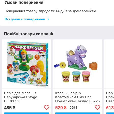
Умови повернення
Повернення товару впродовж 14 днів за домовленістю
Всі умови повернення
Подібні товари компанії
Набір для ліплення
Ігровий набір із
Набі
Перукарська Playgo
пластиліном Play Doh
Попк
PLG8652
Поні-трюкач Hasbro E6726
Hasb
485
529
613
₴
₴
569 ₴