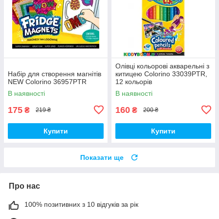
Олівці кольорові акварельні з
Набір для створення магнітів
китицею Colorino 33039PTR,
NEW Colorino 36957PTR
12 кольорів
В наявності
В наявності
175
160
₴
₴
219 ₴
200 ₴
Купити
Купити
Показати ще
Про нас
100% позитивних з 10 відгуків за рік