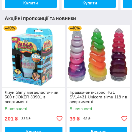
Купити
Купити
Акційні пропозиції та новинки
–40%
–40%
Лізун Slimy мегаеластичний,
Іграшка-антистрес HGL
500 г JOKER 33901 в
SV14431 Unicorn slime 118 г в
асортименті
асортименті
В наявності
В наявності
201
39
₴
₴
335 ₴
65 ₴
Купити
Купити