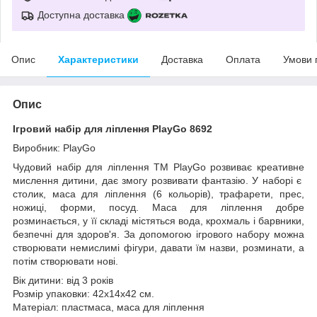
Доступна доставка
Опис
Характеристики
Доставка
Оплата
Умови 
Опис
Ігровий набір для ліплення PlayGo 8692
Виробник: PlayGo
Чудовий набір для ліплення ТМ PlayGo розвиває креативне
мислення дитини, дає змогу розвивати фантазію. У наборі є
столик, маса для ліплення (6 кольорів), трафарети, прес,
ножиці, форми, посуд. Маса для ліплення добре
розминається, у її складі містяться вода, крохмаль і барвники,
безпечні для здоров'я. За допомогою ігрового набору можна
створювати немислимі фігури, давати їм назви, розминати, а
потім створювати нові.
Вік дитини: від 3 років
Розмір упаковки: 42х14х42 см.
Матеріал: пластмаса, маса для ліплення