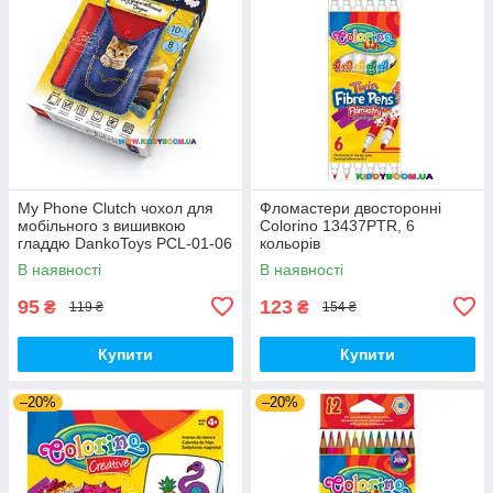
My Phone Clutch чохол для
Фломастери двосторонні
мобільного з вишивкою
Colorino 13437PTR, 6
гладдю DankoToys PCL-01-06
кольорів
В наявності
В наявності
95
123
₴
₴
119 ₴
154 ₴
Купити
Купити
–20%
–20%