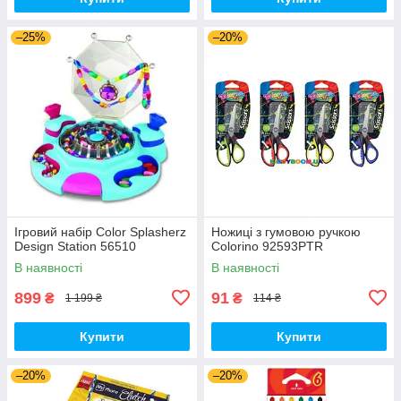
–25%
–20%
Ігровий набір Color Splasherz
Ножиці з гумовою ручкою
Design Station 56510
Colorino 92593PTR
В наявності
В наявності
899
91
₴
₴
1 199 ₴
114 ₴
Купити
Купити
–20%
–20%