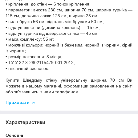
• кріплення: до стіни — 6 точок кріплення;
• параметри: висота 230 см, ширина 70 см, ширина турніка —
115 см, довжина лавки 125 см, ширина 25 см;
• виліт брусів 56 см, відстань між брусами 50 см;
• відступ від стіни (довжина кріплень) — 15 см;
• відступ турніка від шведської стінки — 45 см;
• маса комплексу: 55 кг;
• можливі кольори: чорний із бежевим, чорний із чорним, сірий
із чорним;
• розмір паковання: 3 місця;
• ТУ У 32.3-2802115479-001:2012;
• гігієнічний висновок.
Купити Шведську стінку універсальну ширина 70 см Ви
можете в нашому магазині, оформивши замовлення на сайті
або зв'язавшись із нами телефоном.
Приховати
Характеристики
Основні