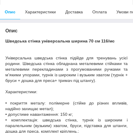
Опис
Характеристики
Доставка
Оплата
Умови п
Опис
Шведська стінка універсальна ширина 70 см 116/мс
Універсальна шведська стінка підійде для тренувань усієї
родини. Шведська стінка обладнана металевими стійками та
металевими перекладинами з прогумованими ручками та
м'якими упорами, турнік із широким і вузьким хватом (турнік +
бруси + дошка для преса+ тримач під штангу).
Характеристики:
• покриття металу: полімерне (стійке до різних впливів,
надійно захищає метал);
• допустиме навантаження: 150 кг;
• комплектація: шведська стінка, турнік із широким і
паралельним (вузьким) хватом, бруси, підставка для штанги,
дошка для преса, комплект кріплень.;