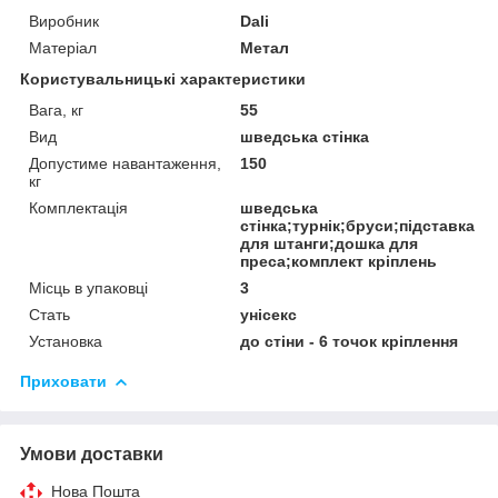
Виробник
Dali
Матеріал
Метал
Користувальницькі характеристики
Вага, кг
55
Вид
шведська стінка
Допустиме навантаження,
150
кг
Комплектація
шведська
стінка;турнік;бруси;підставка
для штанги;дошка для
преса;комплект кріплень
Місць в упаковці
3
Стать
унісекс
Установка
до стіни - 6 точок кріплення
Приховати
Умови доставки
Нова Пошта