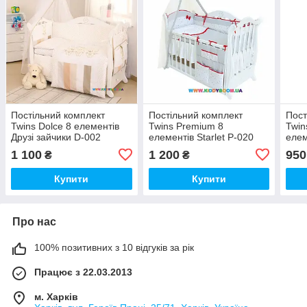
Постільний комплект
Постільний комплект
Пост
Twins Dolce 8 елементів
Twins Premium 8
Twin
Друзі зайчики D-002
елементів Starlet P-020
елем
1 100
1 200
950
₴
₴
Купити
Купити
Про нас
100% позитивних з 10 відгуків за рік
Працює з 22.03.2013
м. Харків