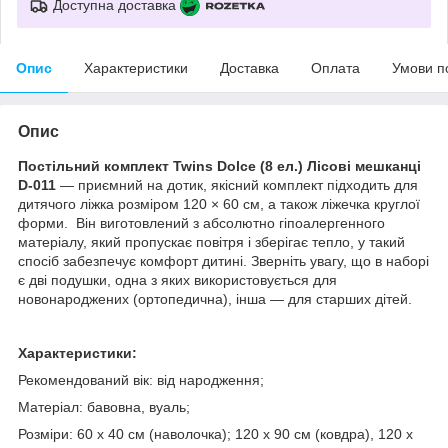
Доступна доставка
Опис
Характеристики
Доставка
Оплата
Умови п
Опис
Постільний комплект Twins Dolce (8 ел.) Лісові мешканці
D-011
— приємний на дотик, якісний комплект підходить для
дитячого ліжка розміром 120 × 60 см, а також ліжечка круглої
форми. Він виготовлений з абсолютно гіпоалергенного
матеріалу, який пропускає повітря і зберігає тепло, у такий
спосіб забезпечує комфорт дитині. Зверніть увагу, що в наборі
є дві подушки, одна з яких використовується для
новонароджених (ортопедична), інша — для старших дітей.
Характеристики:
Рекомендований вік: від народження;
Матеріал: бавовна, вуаль;
Розміри: 60 х 40 см (наволочка); 120 х 90 см (ковдра), 120 х