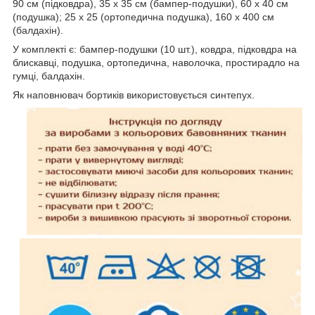
90 см (підковдра), 35 х 35 см (бампер-подушки), 60 х 40 см
(подушка); 25 х 25 (ортопедична подушка), 160 х 400 см
(балдахін).
У комплекті є: бампер-подушки (10 шт.), ковдра, підковдра на
блискавці, подушка, ортопедична, наволочка, простирадло на
гумці, балдахін.
Як наповнювач бортиків використовується синтепух.