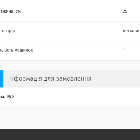
вжина, см
25
тегорія
легкови
лькість машинок
1
Інформація для замовлення
на:
96 ₴