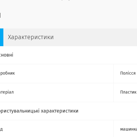
Характеристики
сновні
робник
Полісся
теріал
Пластик
ористувальницькі характеристики
ид
машинк