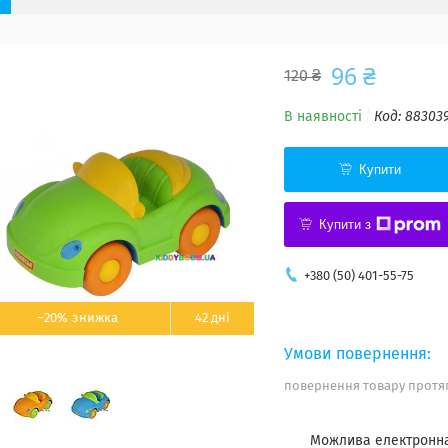
96 ₴
120 ₴
В наявності
Код:
88303
Купити
Купити з
+380 (50) 401-55-75
–20%
42 дні
повернення товару протяг