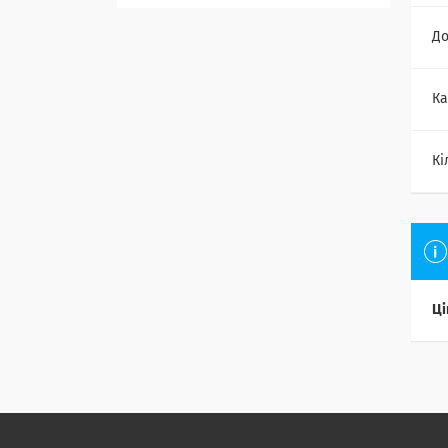
До
Ка
Кі
Ці