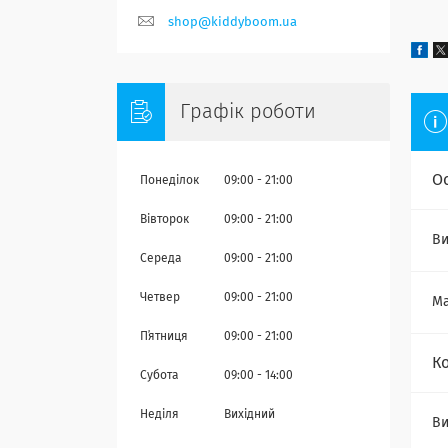
shop@kiddyboom.ua
Графік роботи
О
Понеділок
09:00
21:00
Вівторок
09:00
21:00
Ви
Середа
09:00
21:00
Четвер
09:00
21:00
Ма
Пʼятниця
09:00
21:00
К
Субота
09:00
14:00
Неділя
Вихідний
В