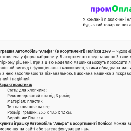
У компанії підключені е
будь-який товар не поки
Іграшка Автомобіль "Альфа" (в асортименті) Полісся 2349
— чудовий
готовлена у формі кабріолету. В асортименті представлено 3 типи
лірному рішенні. Ігри з цією моделлю машинки можуть проходити як 
внішній вигляд і функціональні можливості, якими обладнана маш
у з нею захопливою та пізнавальною. Виконана машинка з яскравог
цний і надійний.
Характеристики:
Стать: для хлопчика;
Рекомендований вік: від 3 років;
Матеріал: пластик;
Тип паковання: пакет;
Розмір іграшки: 25,5 х 13,5 х 12 см;
Виробник: Полісся.
Купити іграшку Автомобіль "Альфа" в асортименті Полісся
можна ви
мовлення на сайті або зателефонувавши нам.