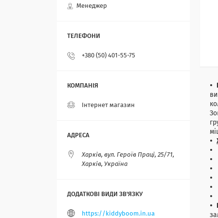
Менеджер
+380 (50) 401-55-75
ви
ко
Інтернет магазин
Зо
гр
мі
Харків, вул. Героїв Праці, 25/71,
Харків, Україна
https://kiddyboom.in.ua
за